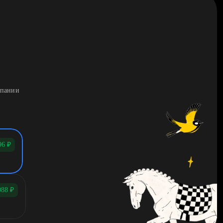
мпании
96
₽
088
₽