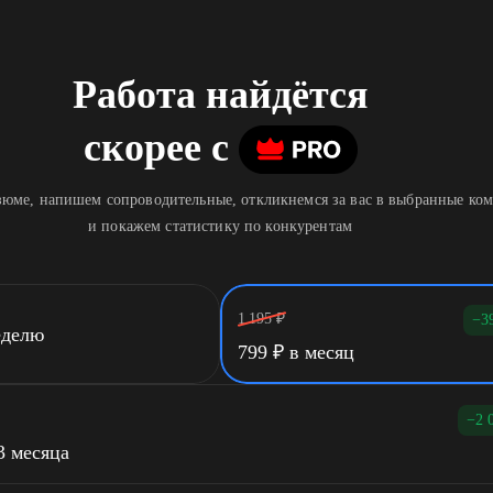
Работа найдётся
скорее
c
юме, напишем сопроводительные, откликнемся за вас в выбранные ко
и покажем статистику по конкурентам
1 195
₽
−3
еделю
799
₽
в месяц
−2 
3 месяца