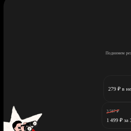
Поднимем рез
279
₽
в н
3 587
₽
1 499
₽
за 