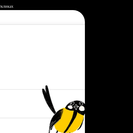
ткликах