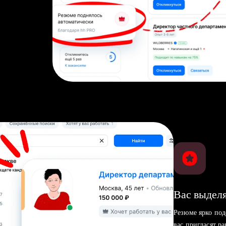
Вас выделя
Резюме ярко под
вас пригласят р