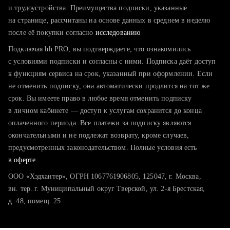
тратите много времени на поиск и вручную поднимаете
и трудоустройства. Преимущества подписки, указанные
резюме
на странице, рассчитаны на основе данных в среднем в неделю
после её покупки согласно
хотите сравнить себя с конкурентами и оценить шансы
исследованию
Подключая hh PRO, вы подтверждаете, что ознакомились
с условиями подписки и согласны с ними. Подписка даёт доступ
к функциям сервиса на срок, указанный при оформлении. Если
не отменить подписку, она автоматически продлится на тот же
срок. Вы имеете право в любое время отменить подписку
в личном кабинете — доступ к услугам сохранится до конца
оплаченного периода. Все платежи за подписку являются
окончательными и не подлежат возврату, кроме случаев,
предусмотренных законодательством. Полные условия есть
в оферте
ООО «Хэдхантер», ОГРН 1067761906805, 125047, г. Москва,
вн. тер. г. Муниципальный округ Тверской, ул. 2-я Брестская,
д. 48, помещ. 25