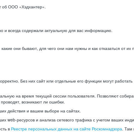
ет об ООО «Хэдхантер».
но и всегда содержали актуальную для вас информацию.
акие они бывают, для чего они нам нужны и как отказаться от их 
рректно. Без них сайт или отдельные его функции могут работат
альную на время текущей сессии пользователя. Позволяют собира
 проводят, возникают ли ошибки.
их действия и вашем выборе на сайтах.
х web-ресурсов и анализа сетевого трафика с учетом ваших инд
есть в
Реестре персональных данных на сайте Роскомнадзора
. Там