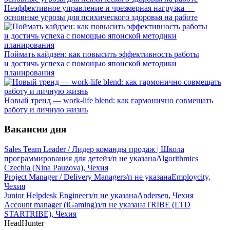
Неэффективное управление и чрезмерная нагрузка —
основные угрозы для психического здоровья на работе
Поймать кайдзен: как повысить эффективность работы
и достичь успеха с помощью японской методики
планирования
Новый тренд — work-life blend: как гармонично совмещать
работу и личную жизнь
Вакансии дня
Sales Team Leader / Лидер команды продаж | Школа
программирования для детей
з/п не указана
Algorithmics
Czechia (Nina Pauzova), Чехия
Project Manager / Delivery Manager
з/п не указана
Employcity,
Чехия
Junior Helpdesk Engineer
з/п не указана
Andersen, Чехия
Account manager (iGaming)
з/п не указана
TRIBE (LTD
STARTRIBE), Чехия
HeadHunter