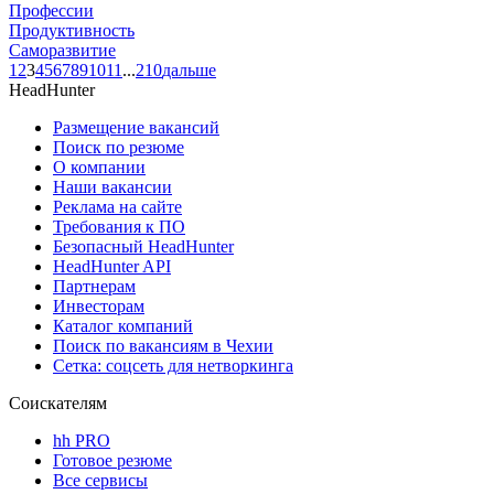
Профессии
Продуктивность
Саморазвитие
1
2
3
4
5
6
7
8
9
10
11
...
210
дальше
HeadHunter
Размещение вакансий
Поиск по резюме
О компании
Наши вакансии
Реклама на сайте
Требования к ПО
Безопасный HeadHunter
HeadHunter API
Партнерам
Инвесторам
Каталог компаний
Поиск по вакансиям в Чехии
Сетка: соцсеть для нетворкинга
Соискателям
hh PRO
Готовое резюме
Все сервисы