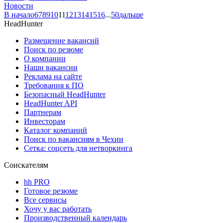
Новости
В начало
6
7
8
9
10
11
12
13
14
15
16
...
50
дальше
HeadHunter
Размещение вакансий
Поиск по резюме
О компании
Наши вакансии
Реклама на сайте
Требования к ПО
Безопасный HeadHunter
HeadHunter API
Партнерам
Инвесторам
Каталог компаний
Поиск по вакансиям в Чехии
Сетка: соцсеть для нетворкинга
Соискателям
hh PRO
Готовое резюме
Все сервисы
Хочу у вас работать
Производственный календарь