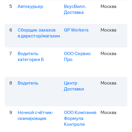
5
Автокурьер
ВкусВилл.
Москва
Доставка
6
Сборщик заказов
GP Workers
Москва
в даркстор/магазин
7
Водитель
ООО Сервис
Москва
категории Б
Про
8
Водитель
Центр
Москва
Доставки
9
Ночной счётчик-
ООО Компания
Москва
сканировщик
Формула
Контроля