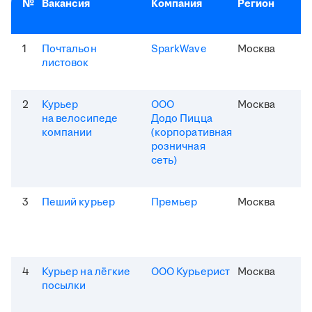
№
Вакансия
Компания
Регион
1
Почтальон
SparkWave
Москва
листовок
2
Курьер
ООО
Москва
на велосипеде
Додо Пицца
компании
(корпоративная
розничная
сеть)
3
Пеший курьер
Премьер
Москва
4
Курьер на лёгкие
ООО Курьерист
Москва
посылки