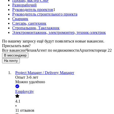
Прораб, мастер СМР
Разнорабочий
Руководитель проектов
1
Руководитель строительного проекта
Сварщик
Слесарь, сантехник
Стропальщик, Такелажник
Электромонтажник, электромонтер, техник-электрик
По вашему запросу ещё будут появляться новые вакансии.
Присылать вам?
Все вакансии
Чехия
Агент по недвижимости
Архитектор
еще 22
В мессенджер
На почту
Project Manager / Delivery Manager
Опыт 3-6 лет
Можно удалённо
Employcity
4.1
•
11
отзывов