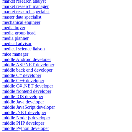
market research analyst
market research manager
market research specialist
master data specialist
mechanical engineer
media buyer
media group head
media planner
medical advisor
medical science liaison
mice manager
middle Android developer
middle ASP.NET developer
middle back end developer
middle C# developer
middle C++ developer
middle C# .NET developer
middle frontend developer
middle IOS developer
middle Java developer
middle JavaScript developer
middle .NET developer
middle Node.js developer
middle PHP developer
middle Python developer