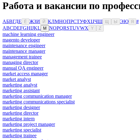
Работа и вакансии по професс
А
Б
В
Г
Д
Е
Ж
З
И
К
Л
М
Н
О
П
Р
С
Т
У
Ф
Х
Ц
Ч
Ш
Э
Ю
#
Ё
Й
Щ
Ы
Я
A
B
C
D
E
F
G
H
I
J
K
L
N
O
P
Q
R
S
T
U
V
W
X
M
Y
Z
machine learning engineer
magento developer
maintenance engineer
maintenance manager
management trainee
managing director
manual QA engineer
market access manager
market analyst
marketing analyst
marketing assistant
marketing communication manager
marketing communications specialist
marketing designer
marketing director
marketing intern
marketing project manager
marketing specialist
marketing trainee